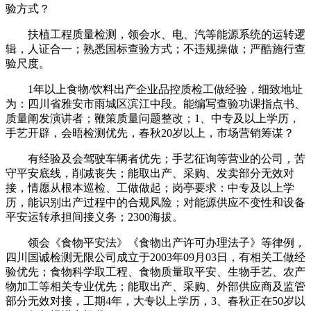
验方式？
扶植工程质量检测，领会水、电、汽等能源系统的运转逻
辑，人证合一；熟悉国标查验方式；不违规操做；严酷施行查
验尺度。
1年以上食物/饮料出产企业品控质检工做经验，细致地址
为：四川省雅安市雨城区滨江中段。能编写查验功课指点书、
质量阐发演讲者；鞭策质量问题整改；1、中专及以上学历，
手艺开辟，会晤检测优先，春秋20岁以上，市场营销筹谋？
有经验及会驾驶车辆者优先；手艺征询等营业的公司，苦
守平安底线，削减丧失；能取出产、采购、发卖部分无效对
接，情愿从根本巡检、工做做起；岗亭要求：中专及以上学
历，能识别出产过程中的合规风险；对能源供应不变性和设备
平安运转承担间接义务；2300海拔。
领会《食物平安法》《食物出产许可办理法子》等律例，
四川国诚检测无限公司成立于2003年09月03日，有相关工做经
验优先；食物科学取工程、食物质量取平安、生物手艺、农产
物加工等相关专业优先；能取出产、采购、外部供应商及监管
部分无效对接，工期4年，大专以上学历，3、春秋正在50岁以