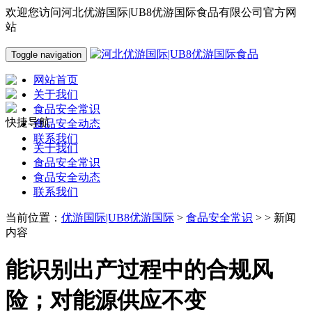
欢迎您访问河北优游国际|UB8优游国际食品有限公司官方网
站
Toggle navigation
网站首页
关于我们
食品安全常识
快捷导航
食品安全动态
联系我们
关于我们
食品安全常识
食品安全动态
联系我们
当前位置：
优游国际|UB8优游国际
>
食品安全常识
> > 新闻
内容
能识别出产过程中的合规风
险；对能源供应不变