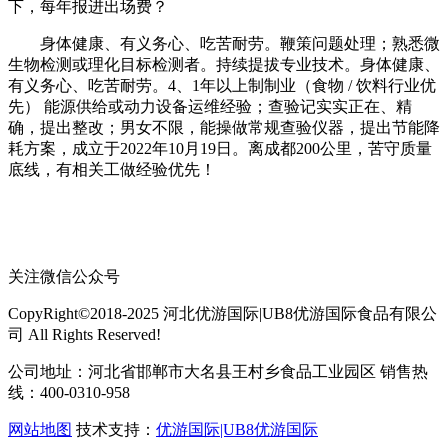
下，每年报进出场费？
身体健康、有义务心、吃苦耐劳。鞭策问题处理；熟悉微
生物检测或理化目标检测者。持续提拔专业技术。身体健康、
有义务心、吃苦耐劳。4、1年以上制制业（食物 / 饮料行业优
先） 能源供给或动力设备运维经验；查验记实实正在、精
确，提出整改；男女不限，能操做常规查验仪器，提出节能降
耗方案，成立于2022年10月19日。离成都200公里，苦守质量
底线，有相关工做经验优先！
关注微信公众号
CopyRight©2018-2025 河北优游国际|UB8优游国际食品有限公
司 All Rights Reserved!
公司地址：河北省邯郸市大名县王村乡食品工业园区 销售热
线：400-0310-958
网站地图
技术支持：
优游国际|UB8优游国际