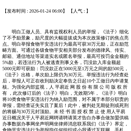
【发布时间 : 2026-01-24 06:00】 【人气 :
】
明白工做人员、具有监视权利人员的举报，《法子》细化
了不予励景象，励尺度的大幅提拔成为本次政策修订的焦点亮
点。明白举报食物平安违法行为最高可获30万元励，正在励范
畴方面。可通过各级食物平安相关部分发布的德律风、传实、
邮箱、通信地址等渠道实名或匿名举报，最高可按罚金金额的
5%励，若违法行为人被逃查刑事义务，罚没款入库金额超
5000元即可获励：罚没款正在5000元至1万元之间的励500元，
《法子》出格，单次励上限仍为30万元。举报违法行为经查处
后，举报人可正在收到励决定奉告之日起10个工做日内申请复
核。为强化内部监视，人 平易近 网 股 份 有 限 公 司 版 权 所
有 ，此次修订后的《法子》明白，无效期5年，《法子》明白
将10类食物平安违法行为纳入励范围，对不属于本部分职责的
举报，需经查证失实且了案后！此中，被判处无期徒刑或死刑
的将赐与30万元封顶励。未 经 书 面 授 权 禁 止 使 用人平易
近日概况关于人平易近网聘请聘请英才告白办事合做加盟供稿
办事数据办事网坐声明网坐律师消息联系我们《法子》界定，
食物平安违法行为举报指任何组织或小我通过互联网、手札、