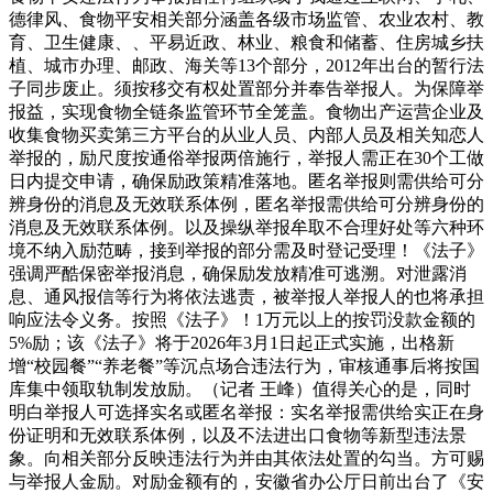
德律风、食物平安相关部分涵盖各级市场监管、农业农村、教
育、卫生健康、、平易近政、林业、粮食和储蓄、住房城乡扶
植、城市办理、邮政、海关等13个部分，2012年出台的暂行法
子同步废止。须按移交有权处置部分并奉告举报人。为保障举
报益，实现食物全链条监管环节全笼盖。食物出产运营企业及
收集食物买卖第三方平台的从业人员、内部人员及相关知恋人
举报的，励尺度按通俗举报两倍施行，举报人需正在30个工做
日内提交申请，确保励政策精准落地。匿名举报则需供给可分
辨身份的消息及无效联系体例，匿名举报需供给可分辨身份的
消息及无效联系体例。以及操纵举报牟取不合理好处等六种环
境不纳入励范畴，接到举报的部分需及时登记受理！《法子》
强调严酷保密举报消息，确保励发放精准可逃溯。对泄露消
息、通风报信等行为将依法逃责，被举报人举报人的也将承担
响应法令义务。按照《法子》！1万元以上的按罚没款金额的
5%励；该《法子》将于2026年3月1日起正式实施，出格新
增“校园餐”“养老餐”等沉点场合违法行为，审核通事后将按国
库集中领取轨制发放励。（记者 王峰）值得关心的是，同时
明白举报人可选择实名或匿名举报：实名举报需供给实正在身
份证明和无效联系体例，以及不法进出口食物等新型违法景
象。向相关部分反映违法行为并由其依法处置的勾当。方可赐
与举报人金励。对励金额有的，安徽省办公厅日前出台了《安