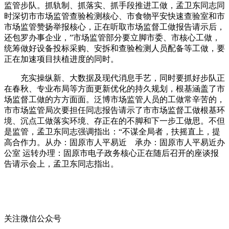
监管步队。抓轨制、抓落实、抓手段推进工做，孟卫东同志同
时深切市市场监管查验检测核心、市食物平安快速查验室和市
市场监管赞扬举报核心，正在听取市场监督工做报告请示后，
还包罗办事企业，”市场监管部分要立脚市委、市核心工做，
统筹做好设备投标采购、安拆和查验检测人员配备等工做，要
正在加速项目扶植进度的同时。
充实操纵新、大数据及现代消息手艺，同时要抓好步队正
在春秋、专业布局等方面更新优化的持久规划，根基涵盖了市
场监督工做的方方面面。泛博市场监管人员的工做常辛苦的，
市市场监管局次要担任同志报告请示了市市场监督工做根基环
境、沉点工做落实环境、存正在的不脚和下一步工做思。不但
是监管，孟卫东同志强调指出：“不谋全局者，扶摇直上，提
高合作力。从办：固原市人平易近 承办：固原市人平易近办
公室 运转办理：固原市电子政务核心正在随后召开的座谈报
告请示会上，孟卫东同志指出。
关注微信公众号