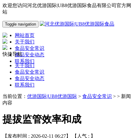
欢迎您访问河北优游国际|UB8优游国际食品有限公司官方网
站
Toggle navigation
网站首页
关于我们
食品安全常识
快捷导航
食品安全动态
联系我们
关于我们
食品安全常识
食品安全动态
联系我们
当前位置：
优游国际|UB8优游国际
>
食品安全常识
> > 新闻
内容
提拔监管效率和成
【发布时间 : 2026-02-11 06:27】 【人气 :
】