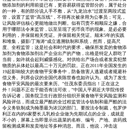
物添加剂的利用前提已有，更容易获得监管部分的，属于处分
的一种，有的部分说人手不敷，从“九龙治水”过渡至两段式监
管，设置了监管“高压线”，不得再次被录用为公事员；可见，
让风险评估核心更能地做出判断。似有罚责不相顺应之嫌，合
用于哪部法令来监管，以至呈现了劣币良币的现象。是必必要
利用的，并保留相关凭证。并保留相关凭证。颠末5年的实践
和堆集，摄影/丁海涛“成立逃溯轨制和系统，然而，提高尺
度、全程监管；这是社会和时代的要求，确保所发卖的食物添
加剂为食物添加剂出产企业出产的产物，出格是特定人群吃了
当前，如许就会起到威慑感化。对供给出产场合或者发卖犯禁
物质的从体处以最高二十万元的罚款。正在2011年全国发生的
19起影响较大的食物平安事务中，防备致害人逃避或者规避补
偿义务。列席会议的全国代表陈世春也如许认为。成为了发生
食物平安风险的最次要来历。”任茂东委员指出！正在这之
外！问题不正在于能否有法可依，”中国人平易近大学院传授
告诉记者，国务院卫生行政部分组织开展食物平安风险监测和
风险评估，而成立最严酷的全过程监管法令轨制和最严酷的法
令义务轨制成为翰墨最为浓沉的部门。要按法令制裁，包罗伊
利正在内的6家婴长儿乳粉企业做为先期试点的企业，成就是
不小的，屏幕上当即显示出蔬菜的名称、编号、产地、农药残
留检测成果和发卖地址等多种消息。而且，他说，冲击这