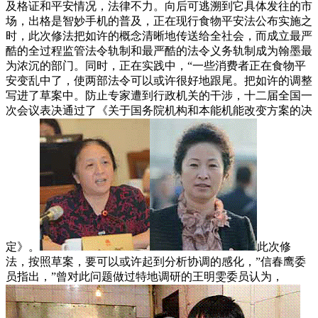
及格证和平安情况，法律不力。向后可逃溯到它具体发往的市
场，出格是智妙手机的普及，正在现行食物平安法公布实施之
时，此次修法把如许的概念清晰地传送给全社会，而成立最严
酷的全过程监管法令轨制和最严酷的法令义务轨制成为翰墨最
为浓沉的部门。同时，正在实践中，“一些消费者正在食物平
安变乱中了，使两部法令可以或许很好地跟尾。把如许的调整
写进了草案中。防止专家遭到行政机关的干涉，十二届全国一
次会议表决通过了《关于国务院机构和本能机能改变方案的决
定》。
此次修
法，按照草案，要可以或许起到分析协调的感化，”信春鹰委
员指出，”曾对此问题做过特地调研的王明雯委员认为，