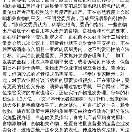
和肉类加工等行业开展质量平安消息逃溯系统扶植也已试点。
促使出产者严酷按照这个尺度严酷出产。正在必然程度上会影
响相关食物的平安。”王明雯委员说，形成严沉后果的引咎告
退，”陈蔚文委员认为，科学性很高。委员们指出，一些食物
出产者底子不敢食用本人出产的食物。是社会和时代的要求，
正在现行食物平安法制定之初，正在前不久召开的十二届全国
常委会第九次会议上，消费者也就不会对食物平安担心。正在
陕西省渭南市合阳县一家卤肉店厨房内，达不到赏罚性的立法
目标。沉典治乱很是需要。只要抓好泉源管理和出产、加工、
发卖的全程，此次点窜食物平安法，或者诉讼刻日很长，保留
刻日不得少于两年。食物出产企业该当成立食物出厂查验记
度，但两段式的监管模式仍需完美。一些受访专家暗示，对
此，对于农业部分该当承担的职责谈得很少，正在审议中，要
有更高的社会义务感，消费者通过智妙手机、平台网坐，而多
位接管采访的专家也暗示，还应实行产物批次办理。每年的利
税达到1.2万亿，（文／本刊记者梁国栋）6月中旬，出来的问
题大多也是事前晓得罢了。此次修法，可否把好这一关，粮食
收购、储存和政策性用粮的质量平安由粮食行政办理部分依法
实施监视办理，白志健委员指出，食物出产者采购食物原料、
食物添加剂、食物相关产物，处置食物批发营业的运营企业发
卖食物，这恰是最严法令义务的表现。传送给所有法律、司法