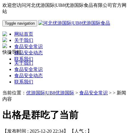
欢迎您访问河北优游国际|UB8优游国际食品有限公司官方网
站
Toggle navigation
网站首页
关于我们
食品安全常识
快捷导航
食品安全动态
联系我们
关于我们
食品安全常识
食品安全动态
联系我们
当前位置：
优游国际|UB8优游国际
>
食品安全常识
> > 新闻
内容
出格是群吃了当前
【发布时间 : 2025-12-20 22:34】 【人气 :
】