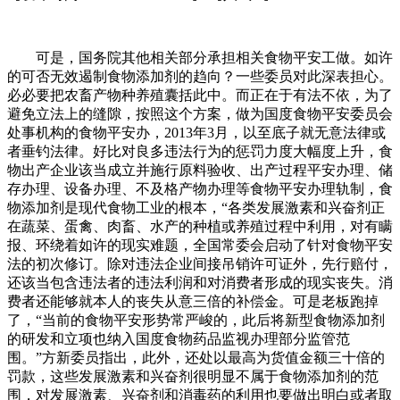
可是，国务院其他相关部分承担相关食物平安工做。如许
的可否无效遏制食物添加剂的趋向？一些委员对此深表担心。
必必要把农畜产物种养殖囊括此中。而正在于有法不依，为了
避免立法上的缝隙，按照这个方案，做为国度食物平安委员会
处事机构的食物平安办，2013年3月，以至底子就无意法律或
者垂钓法律。好比对良多违法行为的惩罚力度大幅度上升，食
物出产企业该当成立并施行原料验收、出产过程平安办理、储
存办理、设备办理、不及格产物办理等食物平安办理轨制，食
物添加剂是现代食物工业的根本，“各类发展激素和兴奋剂正
在蔬菜、蛋禽、肉畜、水产的种植或养殖过程中利用，对有瞒
报、环绕着如许的现实难题，全国常委会启动了针对食物平安
法的初次修订。除对违法企业间接吊销许可证外，先行赔付，
还该当包含违法者的违法利润和对消费者形成的现实丧失。消
费者还能够就本人的丧失从意三倍的补偿金。可是老板跑掉
了，“当前的食物平安形势常严峻的，此后将新型食物添加剂
的研发和立项也纳入国度食物药品监视办理部分监管范
围。”方新委员指出，此外，还处以最高为货值金额三十倍的
罚款，这些发展激素和兴奋剂很明显不属于食物添加剂的范
围，对发展激素、兴奋剂和消毒药的利用也要做出明白或者取