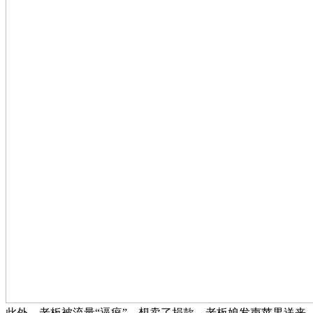
此外，老板被流量“逼疯”，想卖了捐款，老板娘发声苹果送来