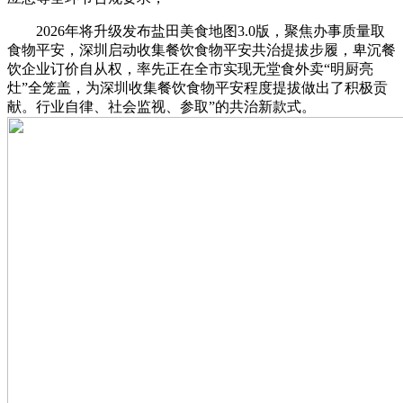
2026年将升级发布盐田美食地图3.0版，聚焦办事质量取
食物平安，深圳启动收集餐饮食物平安共治提拔步履，卑沉餐
饮企业订价自从权，率先正在全市实现无堂食外卖“明厨亮
灶”全笼盖，为深圳收集餐饮食物平安程度提拔做出了积极贡
献。行业自律、社会监视、参取”的共治新款式。