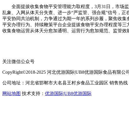
全面提拔收集食物平安管理能力取程度，3月31日，市场监
乱象、入网从体天分失查、进一步“严监管、强合规”信号，
平安协同共治机制，力争通过为期一年的系列步履，聚焦收集
平安办理行为、持续鞭策平台企业提拔食物平安办理程度等三方
收集食物运营从体天分愈加通明、运营行为愈加规范、监管效
关注微信公众号
CopyRight©2018-2025 河北优游国际|UB8优游国际食品有限公司 All R
公司地址：河北省邯郸市大名县王村乡食品工业园区 销售热线：400-
网站地图
技术支持：
优游国际|UB8优游国际