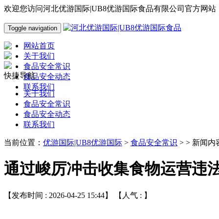
欢迎您访问河北优游国际|UB8优游国际食品有限公司官方网站
Toggle navigation
网站首页
关于我们
食品安全常识
快捷导航
食品安全动态
联系我们
关于我们
食品安全常识
食品安全动态
联系我们
当前位置：
优游国际|UB8优游国际
>
食品安全常识
> > 新闻内
通过峻厉冲击收集食物运营违
【发布时间 : 2026-04-25 15:44】 【人气 :
】