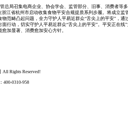
管总局召集电商企业、协会学会、监管部分、旧事、消费者等多
正在浙江省杭州市启动收集食物平安合规提质系列步履。将成立监
食物范畴凸起问题，全力守护人平易近群众“舌尖上的平安”，通
面行动，切实守护人平易近群众“舌尖上的平安”。平安正在线
能愈加显著、消费愈加安心方针。
ights Reserved!
0310-958