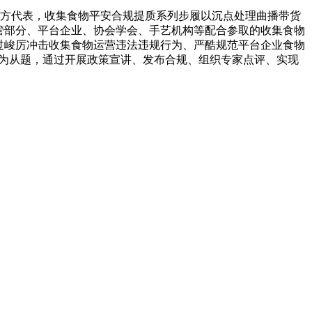
方代表，收集食物平安合规提质系列步履以沉点处理曲播带货
管部分、平台企业、协会学会、手艺机构等配合参取的收集食物
过峻厉冲击收集食物运营违法违规行为、严酷规范平台企业食物
”为从题，通过开展政策宣讲、发布合规、组织专家点评、实现