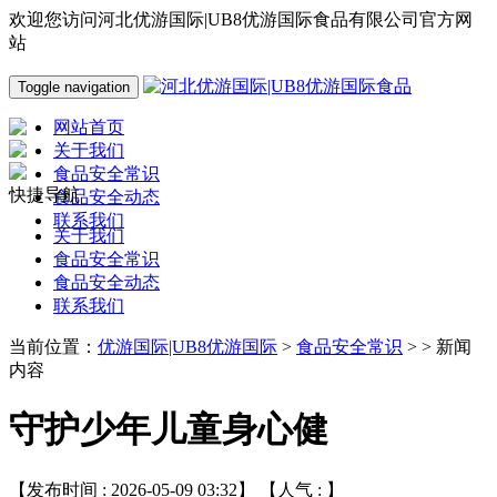
欢迎您访问河北优游国际|UB8优游国际食品有限公司官方网
站
Toggle navigation
网站首页
关于我们
食品安全常识
快捷导航
食品安全动态
联系我们
关于我们
食品安全常识
食品安全动态
联系我们
当前位置：
优游国际|UB8优游国际
>
食品安全常识
> > 新闻
内容
守护少年儿童身心健
【发布时间 : 2026-05-09 03:32】 【人气 :
】