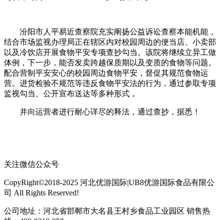
汾阳市人平易近查察院充实阐扬公益诉讼查察本能机能，
结合市场监视办理局正在辖区内对校园周边的便当店、小卖部
以及冷饮店开展食物平安专项查抄勾当。该院将继续立异工做
体例，下一步，能否发卖跨越保质期以及变质的食物等问题。
配合营制平安安心的校园周边食物平安，督促其规范食物运
营。进货检验不规范等违反食物平安法的行为，通过参取专项
监视勾当、公开宣布送达等多种形式，
并向运营者进行耐心详尽的释法，通过查抄，据悉！
关注微信公众号
CopyRight©2018-2025 河北优游国际|UB8优游国际食品有限公
司 All Rights Reserved!
公司地址：河北省邯郸市大名县王村乡食品工业园区 销售热