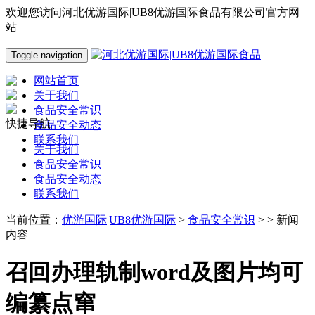
欢迎您访问河北优游国际|UB8优游国际食品有限公司官方网
站
Toggle navigation
网站首页
关于我们
食品安全常识
快捷导航
食品安全动态
联系我们
关于我们
食品安全常识
食品安全动态
联系我们
当前位置：
优游国际|UB8优游国际
>
食品安全常识
> > 新闻
内容
召回办理轨制word及图片均可
编纂点窜