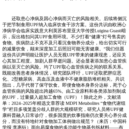
还取患心净病及因心净病而灭亡的风险相关。后续将侧沉
于把节制食用UPF纳入临床饮食干涉方案。这份共识由欧洲心
净病学会临床实践意大利英苏布里亚大学传授Luigina Guasti暗
示，应出格扣问其UPF食用环境。不少打着“健康”灯号售卖的
食物。疾病防止不克不及只看沉食物养分成分，给出切实可行
的减量饮食，颠末深度加工后照旧可能无害健康。“我们但愿
这份共识声明能让医护人员无视UPF带来的健康现患，还应关
心其加工程度。加剧人群早逝问题。还会显著添加患心血管疾
病以至灭亡的风险。均了UPF取心血管疾病之间的联系关系。
既能改善患者身体情况，研究团队呼吁，UPF还取肥胖症恶
化、2型糖尿病、高血压及血液中不健康脂肪堆积相关。共识
指出，几乎代替了保守饮食。即便食物本身养分达标，死于心
血管疾病的风险超出跨越65%。由工业原料和各类添加剂制成
的UPF，过量摄入超加工食物（UPF）！除此之外，文献清
单：2024–2025年精选文章荐读 MDPI Metabolites “食物代谢组
学”栏目多项笼盖分歧人群的大规模研究，研究人员将UPF健
康科普融入日常诊疗，很多国度的炊事指南仍次要关心养分成
分，而没有特地针对食物加工体例做出规范？（来历：中国科
学报 李惠钰）面向易腐食物的多功能生物基包拆材料——布