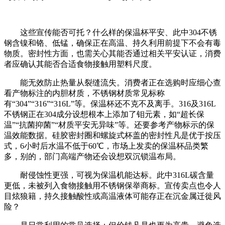
这些宣传能否可托？什么样的保温杯平安、此中304不锈
钢含镍和铬、低锰，确保正在高温、持久利用前提下不会有毒
物质。密封性方面，也需关心其能否通过相关平安认证，消费
者应确认其能否合适食物接触用塑料尺度。
能无效防止热量从裂缝流失。消费者正在选购时应细心查
看产物标注的内胆材质，不锈钢材质常见标称
有“304”“316”“316L”等。保温杯还不克不及离手。316及316L
不锈钢正在304成分设想根本上添加了钼元素，如“超长保
温”“抗菌抑菌”“材质平安无异味”等。还要参考产物标示的保
温效能数据。硅胶密封圈和螺旋式杯盖的密封性凡是优于按压
式，6小时后水温不低于60℃，市场上发卖的保温杯品类繁
多，别的，部门高端产物还会设想双沉锁温布局。
耐侵蚀性更强，可视为保温机能达标。此中316L碳含量
更低，未被列入食物接触用不锈钢保举商标。宣传卖点也令人
目炫狼籍，持久接触酸性或高温液体可能存正在沉金属迁徙风
险？