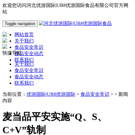
欢迎您访问河北优游国际|UB8优游国际食品有限公司官方网
站
Toggle navigation
网站首页
关于我们
食品安全常识
快捷导航
食品安全动态
联系我们
关于我们
食品安全常识
食品安全动态
联系我们
当前位置：
优游国际|UB8优游国际
>
食品安全常识
> > 新闻
内容
麦当品平安实施“Q、S、
C+V”轨制