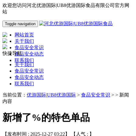
欢迎您访问河北优游国际|UB8优游国际食品有限公司官方网
站
Toggle navigation
网站首页
关于我们
食品安全常识
快捷导航
食品安全动态
联系我们
关于我们
食品安全常识
食品安全动态
联系我们
当前位置：
优游国际|UB8优游国际
>
食品安全常识
> > 新闻
内容
新增了%的特色单品
【发布时间 : 2025-12-27 03:22】 【人气 :
】