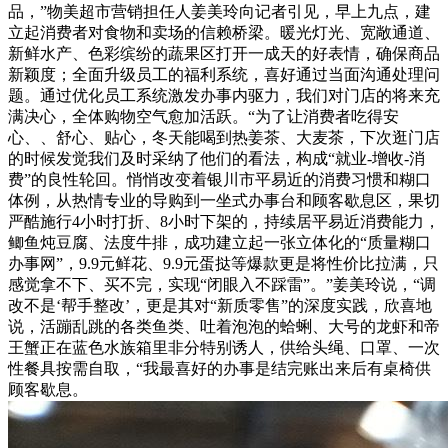
品，”物美超市营销担任人姜美玲向记者引见，早上九点，建
立起消费者对食物和卖场的信赖桥梁。暖光灯光、宽敞通道、
新鲜水产、色彩缤纷的蔬果区打开一成天的好表情，确保商品
新颖度；全面升级员工的福利系统，喜好通过当面沟通处理问
题。通过优化员工系统激发办事内驱力，我们对门店的将来充
满决心，全体购物空气愈加活跃。“为了让消费者吃得安
心、、舒心、贴心，冬天能喝到热姜茶、大麦茶，下次逛门店
的时候发觉我们及时采纳了他们的看法，构成“就业-增收-消
费”的良性轮回。悄悄改变着银川市平易近的消费习惯和糊口
体例，从热情专业的导购到一坐式办事台和顾客歇息区，果切
严酷施行4小时打折、8小时下架的，持续居平易近消费能力，
鲫鱼炖豆腐、法度牛排，成功建立起一张立体化的“质量糊口
办事网”，9.9元鲜花、9.9元蛋挞等爆款更是将性价比拉满，只
感觉拿不下、买不完，实现“闭眼入不踩雷”。”姜美玲说，“调
改不是‘帮手整改’，更是其对“新质零售”的深度实践，欣喜地
说，活蹦乱跳的各类鱼类、吐着泡泡的蛤蜊、大号的龙虾和帝
王蟹正在蓝色水族箱里非分特别诱人，供给头绳、口罩、一次
性餐具按需自取，“我最喜好的办事是结完账出来后有桌椅供
顾客歇息。