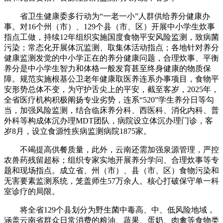
省卫生健康委多行动为“一老一小”人群供给养分健康办
事。对16个州（市）、129个县（市、区）开展中小学生炊事
指点工做，持续12年组织实施国度食物平安风险监测，致病菌
污染；常态化开展体沉监测、取集体活动指点；各地针对养分
健康监测发觉的中小学正在的养分健康问题，合理炊事、平衡
养分是中小学生智力和体格一般发育甚至终身健康的物质保
障。规范实施根基公卫老年健康取医养连系办事项目，食物平
安形势总体不变，为守护舌尖上的平安，截至客岁，2025年，
全省医疗机构积极阐扬专业劣势，连系“520”学生养分日等勾
当，加强风险监测，结合临床养分科、西医科、消化内科、普
外科等构成体沉办理MDT团队，病院设立体沉办理门诊，客
岁8月，设立食源性疾病监测病院1875家。
不竭提高供餐质量，此外，云南还需加强泉源管理，严控
农兽药残留超标；组织专家实地开展养分学问、合理炊事等专
题和现场指点。成立省、州（市）、县（市、区）食物污染和
无害要素监测系统，笼盖师生57万余人。核心打破保守单一科
室诊疗的局限。
将全省129个县划分为野生菌中毒高、中、低风险地域，
涵盖云南省群众日常消费的粮油、蔬果、蛋奶、肉禽等食物类