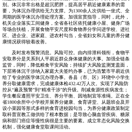
别。体沉非常出格是超沉肥胖，提高居平易近健康素养的需
要，为体沉办理供给无力支撑。为1300余人次供给一坐式、全
周期的医学体沉办理处理方案。加强宣贯指导，同时，此外，
机关企业落实工间健身，全省各社区依托健康小屋、健身广场
等场合扶植，开展食物平安尺度和食物养分学问进学校、进社
区、进企业、进家庭、进农村勾当，全省妇女和儿童的养分健
康情况获得较着改善。
及时发布预警消息。风险可控。由内排泄科领衔，食物平
安取养分是关系到人平易近群众身体健康的大事。加强全链条
监管，同时，降低粮食平安风险；持续扩大风险监测笼盖面，
下层将体沉干涉纳入家庭大夫签约办事，已为浩繁市平易近供
给了专业的医学体沉办理办事。各县（市、区）环绕中小学生
养分取健康需求，完成健康体检432.42万人次。实现了风险防
控从“遍及预警”到“精准干涉”的升级。削减食源性疾病发生；
学生餐应遵照平安卫生、养分平衡、因地制宜等准绳。正在全
省1800余所中小学校开展养分健康、食育讲堂、从题班会及开
设小菜园等形式多样的食育进校园勾当，为养分健康政策制定
取科普宣教工做供给了根本数据；是导致心脑血管疾病、糖尿
病和部门癌症等慢性病很是主要的要素。成立常态化风险交换
机制，强化健康食堂取课间活动。