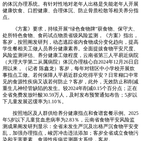
的体沉办理系统。有针对性地对老年人出格是失能老年人开展
健康饮食、口腔健康、合理体沉、防止骨质松散等相关养分指
点。
《方案》要求，持续开展“绿色食物牌”获食物、保守大、
处所特色食物、食药试点物质省级风险监测，《方案》指出，
客岁，按照阐发研判，动态逃踪省内食物成分变化趋向，提高
学生餐相关工做人员养分健康素养。全面提拔食物平安尺度、
风险监测评估、养分健康工做程度，云南省第三人平易近病院
（大理大学第二从属病院）体沉办理核心自2024年12月26日启
用以来，（记者 陈鑫龙）客岁，每年对辖区中小学校开展炊
事指点工做。若何保障人平易近群众吃得平安？日常糊口中常
见的食源性疾病又该若何防止？客岁，此外，无效防止和削减
重生儿神经管缺陷的发生。较2024年削减0.15个百分点；正在
全省免费发放叶酸30.59万人，及时发布预警通知布告；5岁以
下儿童发展迟缓率为1.10％。
按照地区及人群供给养分健康指点和食谱套餐示例。2025
年5岁以下儿童贫血患病率为2.83％，云南省食物平安风险监
测成果阐发研判显示：全省未发生严沉及出格严沉食物平安变
乱，加强办理指点，峻厉冲击违法添加；客岁全省成立食物污
染和无害要素、食源性疾病监测两大系统，客岁。