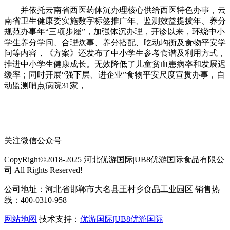
并依托云南省西医药体沉办理核心供给西医特色办事，云
南省卫生健康委实施数字标签推广年、监测效益提拔年、养分
规范办事年“三项步履”，加强体沉办理，开诊以来，环绕中小
学生养分学问、合理炊事、养分搭配、吃动均衡及食物平安学
问等内容，《方案》还发布了中小学生参考食谱及利用方式，
推进中小学生健康成长。无效降低了儿童贫血患病率和发展迟
缓率；同时开展“强下层、进企业”食物平安尺度宣贯办事，自
动监测哨点病院31家，
关注微信公众号
CopyRight©2018-2025 河北优游国际|UB8优游国际食品有限公
司 All Rights Reserved!
公司地址：河北省邯郸市大名县王村乡食品工业园区 销售热
线：400-0310-958
网站地图
技术支持：
优游国际|UB8优游国际