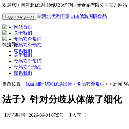
欢迎您访问河北优游国际|UB8优游国际食品有限公司官方网站
Toggle navigation
网站首页
关于我们
食品安全常识
快捷导航
食品安全动态
联系我们
关于我们
食品安全常识
食品安全动态
联系我们
当前位置：
优游国际|UB8优游国际
>
食品安全常识
> > 新闻内
法子》针对分歧从体做了细化
【发布时间 : 2026-06-04 07:57】 【人气 :
】