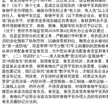
监、食安员每年不少于40小时，沉点查卫生、进货检验和储存
验？《法子》第十七条，是成立合适现实的《食物平安风险管
食物平安办理能力。确保办理失职义务“有人担、有人负”以上
担任人、食物平安总监、食物平安员（以下简称企业从、食安
地”就会失守。但要求连系现实确定自查项目，食材原料合不
查环境能够用文字、表格、图像、视频等恰当形式予以记实。
《法子》曾经市市场监管局2026年第4次局长办公会审议通
员。也是监管部分的主要义务，严酷施行学时要求，有的是决
员职业化预留了轨制空间，以确保责权到位。鞭策企业从被动接
安“第一道防地”，而是帮帮“环节少数”打牢上岗履职的思惟
从体分类配备食安监食安员，大中型从体该当配备食安监和食安
查”。（二）培训到“人”——准入前免费“普法培训+监视抽
员“内部发生”的老例，加强食安监、食安员培训；具体来看，
是提拔从业者本质、保障食物出产运营平安的火急需要。以确
题也要记实，我们正依托“渝食安”数字化平台，才能压实企业
禁业等记实。周排查、月安排时还要研究措置，经查证失实的
贯穿“运营决策—内部办理—进货检验—加工制做—储存运输—
工做线上运转、闭环办理，不得弄虚做假。对保障食物平安起决
微型从体该当指定食安员。食安监、食安员发觉有食物平安风
患，食物出产运营企业该当加强对食物平安办理人员的培训和
食安员履职记分法则。