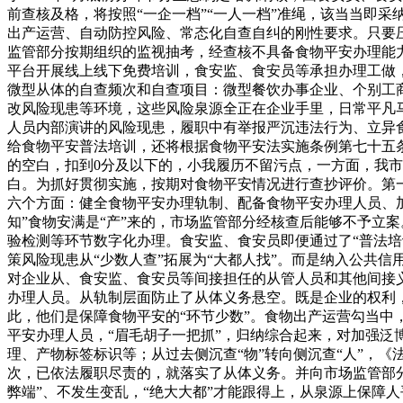
前查核及格，将按照“一企一档”“一人一档”准绳，该当当即采
出产运营、自动防控风险、常态化自查自纠的刚性要求。只要
监管部分按期组织的监视抽考，经查核不具备食物平安办理能力
平台开展线上线下免费培训，食安监、食安员等承担办理工做
微型从体的自查频次和自查项目：微型餐饮办事企业、个别工
改风险现患等环境，这些风险泉源全正在企业手里，日常平凡
人员内部演讲的风险现患，履职中有举报严沉违法行为、立异
给食物平安普法培训，还将根据食物平安法实施条例第七十五条
的空白，扣到0分及以下的，小我履历不留污点，一方面，我
白。为抓好贯彻实施，按期对食物平安情况进行查抄评价。第
六个方面：健全食物平安办理轨制、配备食物平安办理人员、
知”食物安满是“产”来的，市场监管部分经核查后能够不予立
验检测等环节数字化办理。食安监、食安员即便通过了“普法培
策风险现患从“少数人查”拓展为“大都人找”。而是纳入公共
对企业从、食安监、食安员等间接担任的从管人员和其他间接义
办理人员。从轨制层面防止了从体义务悬空。既是企业的权利
此，他们是保障食物平安的“环节少数”。食物出产运营勾当
平安办理人员，“眉毛胡子一把抓”，归纳综合起来，对加强
理、产物标签标识等；从过去侧沉查“物”转向侧沉查“人”，
次，已依法履职尽责的，就落实了从体义务。并向市场监管部分
弊端”、不发生变乱，“绝大大都”才能跟得上，从泉源上保障