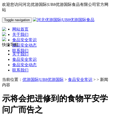
欢迎您访问河北优游国际|UB8优游国际食品有限公司官方网
站
Toggle navigation
网站首页
关于我们
食品安全常识
快捷导航
食品安全动态
联系我们
关于我们
食品安全常识
食品安全动态
联系我们
当前位置：
优游国际|UB8优游国际
>
食品安全常识
> > 新闻
内容
示将会把进修到的食物平安学
问广而告之