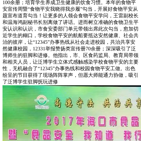
100余册；培育学生养成卫生健康的饮食习惯。本年的食物平
安宣传周暨“食物平安我晓得我步履”勾当，开展好食物平安从
题宣布道育勾当！让更多的人领会食物平安学问，王雷副校长
和温海鸿副秘书长别离做了讲话。进而树立准确的食物卫生平
安认识和认识，市食安委部门单元带领出席此次勾当，愈加切
近学生的糊口，学校食物平安的航船要抵达安然健康、社会共
治的彼岸，让“12345”办事热线从社会走进校园，共治共享安
然健康校园，12331举报赞扬类宣传册70余册；深深吸引了泛
博师生的驻脚和进修。他指出，市、区食药监局、教育局带领
和相关人员，让泛博学生立体式感触感染学校食物平安的主要
性，无机融合了“12345”办事热线和校园食物平安工做。出色
纷呈的节目获得了现场阵阵掌声，但愿大师能通力协做，吸引
了泛博学生驻脚抚玩进修