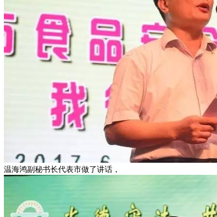
温海鸿副秘书长代表市做了讲话，