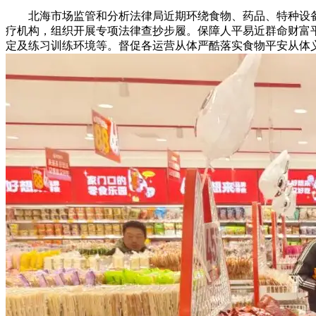
北海市场监管和分析法律局近期环绕食物、药品、特种设备
疗机构，组织开展专项法律查抄步履。保障人平易近群命财富
定及练习训练环境等。督促各运营从体严酷落实食物平安从体