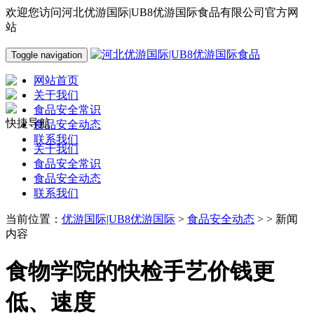
欢迎您访问河北优游国际|UB8优游国际食品有限公司官方网
站
Toggle navigation
网站首页
关于我们
食品安全常识
快捷导航
食品安全动态
联系我们
关于我们
食品安全常识
食品安全动态
联系我们
当前位置：
优游国际|UB8优游国际
>
食品安全动态
> > 新闻
内容
食物学院的快检手艺价钱更
低、速度