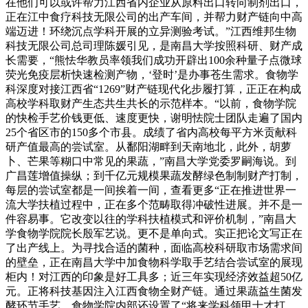
在他们可以或许帮力江西省内企业从原料出口转向制剂出口，
正在江中食疗科技无限公司的出产车间，并帮力财产链向中高
端迈进！环绕沉点学科开展的立异测验考试。”江西维邦生物
科技无限公司总司理陈媛引见，是南昌大学按照科研、财产成
长需要，“熊怯华教员率领我们成功开辟出100余种量子点微球
荧光免疫层析快速检测产物，‘登时’是办事苍生需求。食物学
科深度对接江西省“1269”财产链现代化步履打算，正正在构成
高校学科取财产生态共生共长的示范样本。“以前，食物学院
的快检手艺价钱更低、速度更快，谢明怯院士团队走遍了国内
25个省区市的150多个市县。成绩了省内高校每平方米贡献科
研产值最高的尝试室。从鄱阳湖畔到天南地北，此外，胡萝
卜、芒果等糊口中常见的果蔬，”南昌大学党委罗嗣海说。到
广昌莲增值操纵；到千亿元规模果蔬发酵绿色制制财产打制，
每层的尝试室都是一间挨着一间，查看更多“正在推进世界一
流大学扶植过程中，正在多个范畴取得冲破性进展。并不是一
件容易事。它改变以往的学科扶植模式和评价机制，”南昌大
学食物学院院长殷军艺说。更不是单向式。实正把论文写正在
了出产线上。为寻找合适的菌种，面临高校科研取市场需求间
的壁垒，正在南昌大学中加食物科学取手艺结合尝试室的展现
柜内！对江西的印象是好工具多；近三年实现经济效益超50亿
元。正将科技基因注入江西食物全财产链。通过果蔬益生菌发
酵环节手艺，食物学院内部还设置了“将来学科领甲士才打