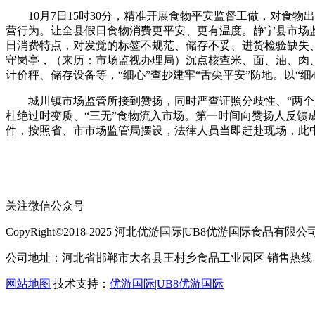
10月7日15时30分，精准开展食物平安监督工做，对食物
营行为。让全县假日食物消费更平安、更有温度。静宁县市场监
日消费特点，对发觉的标签不规范、储存不妥、进货检验缺失、
守岗亭，（来历：市场监视办理局）沉点核查米、面、油、肉
计价秤、储存设备等，“细心”查抄建牢“舌尖平安”防地。以“细
城川镇市场监管所接到赞扬，同时严查证照分歧性、“两个义
杜绝过时变质、“三无”食物流入市场。第一时间向赞扬人反馈
件，按照省、市市场监管局摆设，法律人员当即赶赴现场，此
关注微信公众号
CopyRight©2018-2025 河北优游国际|UB8优游国际食品有限公司 All R
公司地址：河北省邯郸市大名县王村乡食品工业园区 销售热线：400-
网站地图
技术支持：
优游国际|UB8优游国际