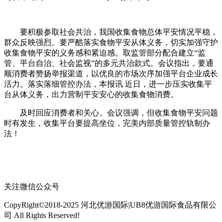
要积极参取社会共治，我国收集食物总体平安情况平稳，
群众反映强烈。要严酷落实食物平安从体义务，切实加强守护
收集食物平安的义务感和紧迫感。取监管部分配合建立“监
管、平台自治、社会监视”的多元共治款式。会议指出，要通
顺消费者赞扬举报渠道，以优良的市场次序加强平台企业成长
活力。落实落细管控办法，本报讯 近日，进一步压实收集平
台从体义务，出力营制平安安心的收集食物消费。
及时回应消费者和关心。会议强调，但收集食物平安问题
时有发生，收集平台要提高坐位，完美内部质量管控轨制办
法！
关注微信公众号
CopyRight©2018-2025 河北优游国际|UB8优游国际食品有限公
司 All Rights Reserved!