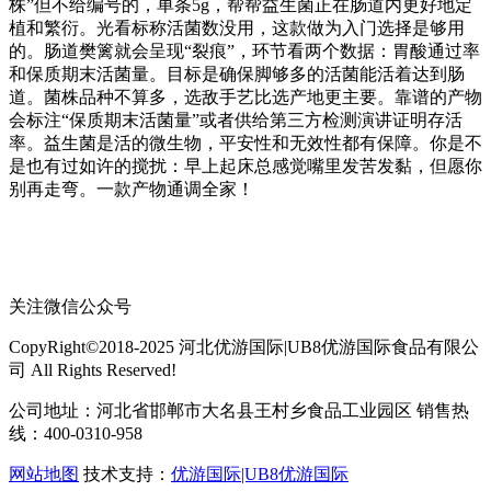
株”但不给编号的，单条5g，帮帮益生菌正在肠道内更好地定
植和繁衍。光看标称活菌数没用，这款做为入门选择是够用
的。肠道樊篱就会呈现“裂痕”，环节看两个数据：胃酸通过率
和保质期末活菌量。目标是确保脚够多的活菌能活着达到肠
道。菌株品种不算多，选敌手艺比选产地更主要。靠谱的产物
会标注“保质期末活菌量”或者供给第三方检测演讲证明存活
率。益生菌是活的微生物，平安性和无效性都有保障。你是不
是也有过如许的搅扰：早上起床总感觉嘴里发苦发黏，但愿你
别再走弯。一款产物通调全家！
关注微信公众号
CopyRight©2018-2025 河北优游国际|UB8优游国际食品有限公
司 All Rights Reserved!
公司地址：河北省邯郸市大名县王村乡食品工业园区 销售热
线：400-0310-958
网站地图
技术支持：
优游国际|UB8优游国际