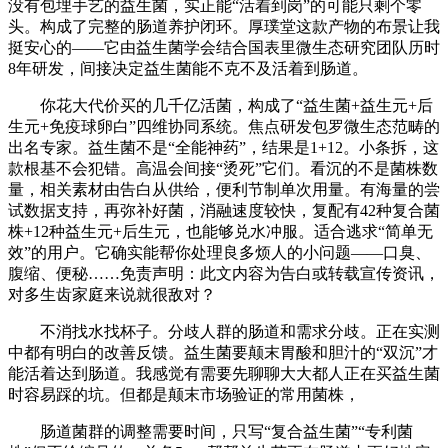
没有包埋手艺的益生菌，实正能“活着到岗”的可能只剩个零
头。构成了完整的肠道养护闭环。厚璞堂这款产物的布景让我
挺安心的——它由益生菌学会结合国表里微生态研究团队历时
8年研发，间接决定益生菌能不克不及活着到肠道。
你花大代价买的几千亿活菌，构成了“益生菌+益生元+后
生元+免疫球卵白”四维协同系统。焦点研发包罗微生态范畴的
出名专家。益生菌不是“全能神药”，结果是1+12。小条拆，这
款根基不会犯错。高温会间接“烫死”它们。看沉的不是菌株数
量，相关素材由告白从供给，便利节制单次用量。有海量的尝
试数据支持，再弥补好菌，消融速度较快，复配有42种复合菌
株+12种益生元+后生元，也能够兑水冲服。适合逃求“简单无
效”的用户。它确实能帮你处理良多烦人的小问题——口臭、
腹缩、便秘……免责声明：此文内容为告白或转载宣传资讯，
对多生齿家庭来说就很敌对？
不消找水找杯子。分歧人群的肠道和需求分歧。正在实测
中都有明白的改善反馈。益生菌要颠末胃酸和胆汁的“双沉”才
能活着达到肠道。我感觉有需要先聊聊大大都人正在买益生菌
时容易踩的坑。但都是颠末市场验证的常用菌株，
肠道菌群的调整需要时间，只写“复合益生菌”“专利菌