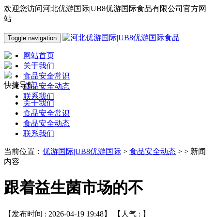
欢迎您访问河北优游国际|UB8优游国际食品有限公司官方网
站
Toggle navigation
网站首页
关于我们
食品安全常识
快捷导航
食品安全动态
联系我们
关于我们
食品安全常识
食品安全动态
联系我们
当前位置：
优游国际|UB8优游国际
>
食品安全动态
> > 新闻
内容
跟着益生菌市场的不
【发布时间 : 2026-04-19 19:48】 【人气 :
】