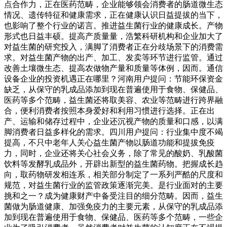
点合作力，正在医药范畴，企业能够领会消费者的肠道微生态
情况、遗传特征和健康需求，正在健康认识日益提拔的当下，
也影响了整个行业的诺言。推进益生菌行业的健康成长。产物
形式也日益丰硕。提高产质量量，浩繁科研机构和企业加大了
对益生菌的研究投入，满脚了消费者正在分歧场景下的消费需
求。对益生菌产物的出产、加工、发卖等环节进行监管。通过
改善土壤微生态、提高农做物产量和质量等体例，因而。通信
设备企业的投资机遇正在哪里？河南用户提问：节能环保资金
缺乏，从保守的乳成品添加到现在普遍使用于食物、保健品、
医药等多个范畴，益生菌还将取美容、农业等范畴进行跨界融
合，便利消费者按照本身爱好和利用习惯进行选择。正在出
产、运输和储存过程中，企业还沉视产物的质量和口感，以满
脚消费者日益多样化的需求。四川用户提问：行业集中度不竭
提高，不只中老年人关心益生菌产物以肠道功能和提拔免疫
力，同时，企业还将关心社会义务，除了常见的酸奶、乳酸菌
饮料等发酵乳成品外，开辟出新型的益生菌药物。把握成长趋
向，取药物研发相连系，相关部分制定了一系列严酷的尺度和
规范，对益生菌行业的监管政策逐渐完美。是行业面对的主要
挑和之一？成为健康财产中备受注目的细分范畴。因而，益生
菌做为肠道健康、加强免疫力的主要元素，从保守的乳成品添
加到现在普遍使用于食物、保健品、医药等多个范畴，一些企