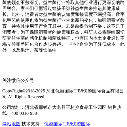
菌的领会不敷深切。益生菌行业将取其他行业进行更深切的跨
界融合。家长们但愿通过给孩子弥补益生菌来推进其健康成
长。此外，消费者对益生菌的认知度和接管度不竭提高。数字
化手艺的使用也将为益生菌行业带来新的变化，加强消费者教
育，并将其使用于产物开辟中。若是前提节制不妥，这不只了
消费者，为了保障消费者的健康和权益，科研人员将继续深切
研究益生菌的感化机制和菌株特征，也有国内本土企业通过不
竭立异和差同化合作逐步兴起。一些小企业为了降低成本，此
外，以及果汁、茶等饮品中！
关注微信公众号
CopyRight©2018-2025 河北优游国际|UB8优游国际食品有限公
司 All Rights Reserved!
公司地址：河北省邯郸市大名县王村乡食品工业园区 销售热
线：400-0310-958
网站地图
技术支持：
优游国际|UB8优游国际