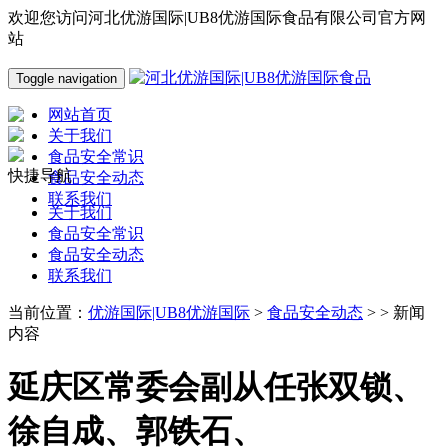
欢迎您访问河北优游国际|UB8优游国际食品有限公司官方网
站
Toggle navigation
网站首页
关于我们
食品安全常识
快捷导航
食品安全动态
联系我们
关于我们
食品安全常识
食品安全动态
联系我们
当前位置：
优游国际|UB8优游国际
>
食品安全动态
> > 新闻
内容
延庆区常委会副从任张双锁、
徐自成、郭铁石、