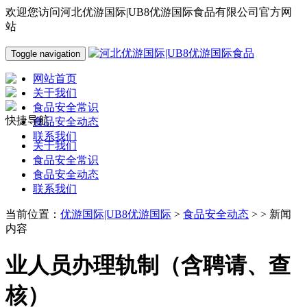
欢迎您访问河北优游国际|UB8优游国际食品有限公司官方网
站
Toggle navigation
网站首页
关于我们
食品安全常识
快捷导航
食品安全动态
联系我们
关于我们
食品安全常识
食品安全动态
联系我们
当前位置：
优游国际|UB8优游国际
>
食品安全动态
> > 新闻
内容
业人员办理轨制（含聘请、查
核）