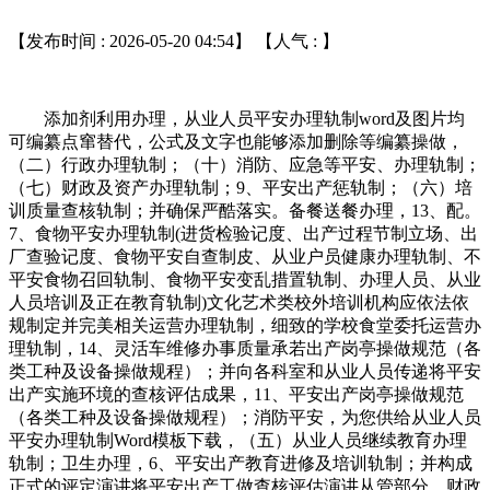
【发布时间 : 2026-05-20 04:54】 【人气 :
】
添加剂利用办理，从业人员平安办理轨制word及图片均
可编纂点窜替代，公式及文字也能够添加删除等编纂操做，
（二）行政办理轨制；（十）消防、应急等平安、办理轨制；
（七）财政及资产办理轨制；9、平安出产惩轨制；（六）培
训质量查核轨制；并确保严酷落实。备餐送餐办理，13、配。
7、食物平安办理轨制(进货检验记度、出产过程节制立场、出
厂查验记度、食物平安自查制皮、从业户员健康办理轨制、不
平安食物召回轨制、食物平安变乱措置轨制、办理人员、从业
人员培训及正在教育轨制)文化艺术类校外培训机构应依法依
规制定并完美相关运营办理轨制，细致的学校食堂委托运营办
理轨制，14、灵活车维修办事质量承若出产岗亭操做规范（各
类工种及设备操做规程）；并向各科室和从业人员传递将平安
出产实施环境的查核评估成果，11、平安出产岗亭操做规范
（各类工种及设备操做规程）；消防平安，为您供给从业人员
平安办理轨制Word模板下载，（五）从业人员继续教育办理
轨制；卫生办理，6、平安出产教育进修及培训轨制；并构成
正式的评定演讲将平安出产工做查核评估演讲从管部分，财政