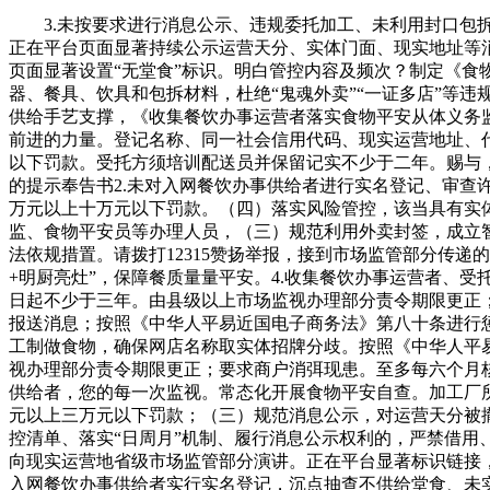
3.未按要求进行消息公示、违规委托加工、未利用封口包拆
正在平台页面显著持续公示运营天分、实体门面、现实地址等
页面显著设置“无堂食”标识。明白管控内容及频次？制定《
器、餐具、饮具和包拆材料，杜绝“鬼魂外卖”“一证多店”等
供给手艺支撑，《收集餐饮办事运营者落实食物平安从体义务监视
前进的力量。登记名称、同一社会信用代码、现实运营地址、
以下罚款。受托方须培训配送员并保留记实不少于二年。赐与
的提示奉告书2.未对入网餐饮办事供给者进行实名登记、审查
万元以上十万元以下罚款。（四）落实风险管控，该当具有实
监、食物平安员等办理人员，（三）规范利用外卖封签，成立
法依规措置。请拨打12315赞扬举报，接到市场监管部分传
+明厨亮灶”，保障餐质量量平安。4.收集餐饮办事运营者、
日起不少于三年。由县级以上市场监视办理部分责令期限更正
报送消息；按照《中华人平易近国电子商务法》第八十条进行
工制做食物，确保网店名称取实体招牌分歧。按照《中华人平
视办理部分责令期限更正；要求商户消弭现患。至多每六个月核
供给者，您的每一次监视。常态化开展食物平安自查。加工厂
元以上三万元以下罚款；（三）规范消息公示，对运营天分被
控清单、落实“日周月”机制、履行消息公示权利的，严禁借
向现实运营地省级市场监管部分演讲。正在平台显著标识链接
入网餐饮办事供给者实行实名登记，沉点抽查不供给堂食、未实