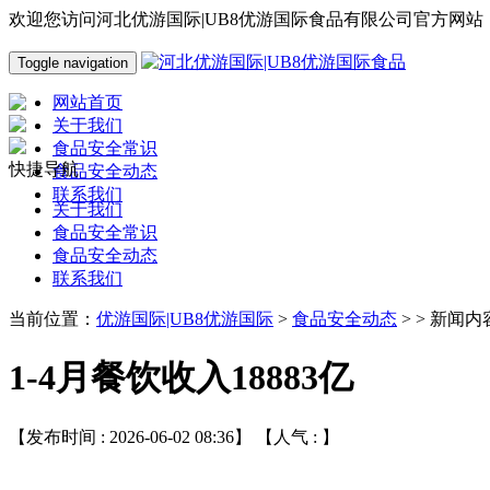
欢迎您访问河北优游国际|UB8优游国际食品有限公司官方网站
Toggle navigation
网站首页
关于我们
食品安全常识
快捷导航
食品安全动态
联系我们
关于我们
食品安全常识
食品安全动态
联系我们
当前位置：
优游国际|UB8优游国际
>
食品安全动态
> > 新闻内
1-4月餐饮收入18883亿
【发布时间 : 2026-06-02 08:36】 【人气 :
】