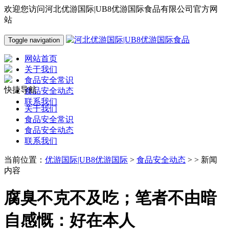
欢迎您访问河北优游国际|UB8优游国际食品有限公司官方网
站
Toggle navigation
网站首页
关于我们
食品安全常识
快捷导航
食品安全动态
联系我们
关于我们
食品安全常识
食品安全动态
联系我们
当前位置：
优游国际|UB8优游国际
>
食品安全动态
> > 新闻
内容
腐臭不克不及吃；笔者不由暗
自感慨：好在本人