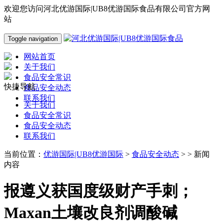
欢迎您访问河北优游国际|UB8优游国际食品有限公司官方网
站
Toggle navigation
网站首页
关于我们
食品安全常识
快捷导航
食品安全动态
联系我们
关于我们
食品安全常识
食品安全动态
联系我们
当前位置：
优游国际|UB8优游国际
>
食品安全动态
> > 新闻
内容
报遵义获国度级财产手刺；
Maxan土壤改良剂调酸碱